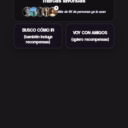
marcas favoritas
+
Más de 5K de personas ya la usan
BUSCO CÓMO IR
VOY CON AMIGOS
(también incluye
(quiero recompensas)
recompensas)