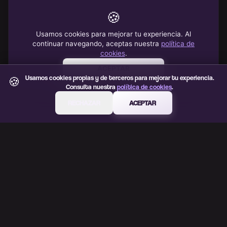
Usamos cookies propias y de terceros para mejorar tu experiencia.
🍪
Consulta nuestra
política de cookies
.
RECHAZAR
ACEPTAR
VIB3S
Carpool con buen gusto. Ve a tus sitios favoritos y
comparte trayectos.
Sobre VIB3S
Cómo llegar
Comunidad fans