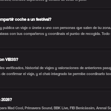
partir coche a un festival?
y publica un viaje o únete a uno con personas que salen de tu zona.
hateas con tus compañeros y coordinais el punto de recogida. Todo 
con VIB3S?
les verificados, historial de viajes y valoraciones de anteriores pa
e confirmar el viaje, y el chat integrado te permite coordinarlo t
n 2026?
para Mad Cool, Primavera Sound, BBK Live, FIB Benicàssim, Arenal 