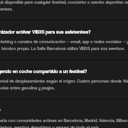
á disponible para cualquier festival, concierto o evento deportivo 
tentes.
izador activar VIB3S para sus asistentes?
ticketing o canales de comunicación — email, app o redes sociales 
 técnico propio. La Salle Barcelona utiliza VIB3S para sus eventos.
endo en coche compartido a un festival?
total de desplazamiento según el origen. Cuatro personas desde Va
olas entre gasolina y peajes.
?
ña con comunidades activas en Barcelona, Madrid, Valencia, Bilbao, 
ciertos, eventos deportivos y venues de todo el país.