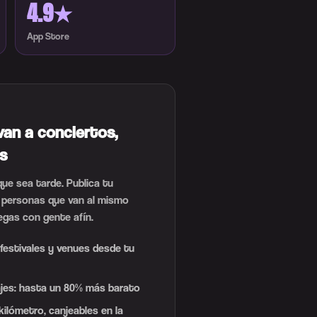
4.9★
App Store
van a conciertos,
es
que sea tarde. Publica tu
 personas que van al mismo
legas con gente afín.
festivales y venues desde tu
jes: hasta un 80% más barato
ilómetro, canjeables en la