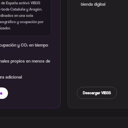
 de España activó VIB3S
tienda digital
e toda Cataluña y Aragón.
rdinados en una sola
eográfico y ocupación por
izador.
ocupación y CO₂ en tiempo
anales propios en menos de
ra adicional
Descargar VIB3S
es