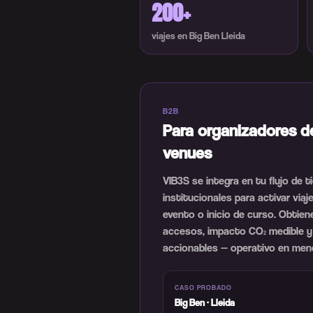
200+
viajes en Big Ben Lleida
B2B
Para organizadores d
venues
VIB3S se integra en tu flujo de t
institucionales para activar via
evento o inicio de curso. Obtien
accesos, impacto CO₂ medible y
accionables — operativo en men
CASO PROBADO
Big Ben · Lleida