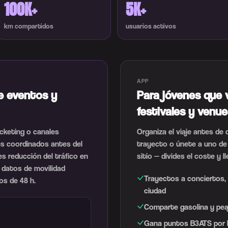
100K+
5K+
km compartidos
usuarios activos
APP
e eventos y
Para jóvenes que 
festivales y venu
icketing o canales
Organiza el viaje antes de 
jes coordinados antes del
trayecto o únete a uno de
es reducción del tráfico en
sitio — divides el coste y l
 datos de movilidad
Trayectos a conciertos, 
os de 48 h.
ciudad
Comparte gasolina y pea
Gana puntos B3ATS por k