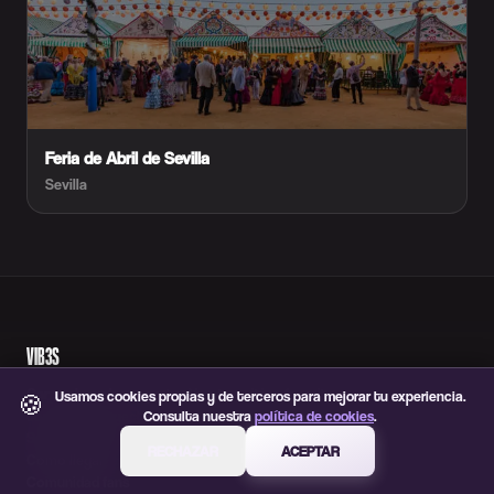
Feria de Abril de Sevilla
Sevilla
VIB3S
Carpool con buen gusto. Ve a tus sitios favoritos y
Usamos cookies propias y de terceros para mejorar tu experiencia.
🍪
comparte trayectos.
Consulta nuestra
política de cookies
.
Sobre VIB3S
RECHAZAR
ACEPTAR
Cómo llegar
Comunidad fans