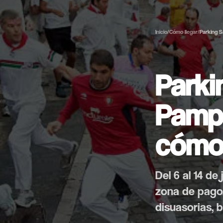
Inicio
/
Cómo llegar
/
Parking 
Parki
Pampl
cómo 
Del 6 al 14 de
zona de pago.
disuasorias, b