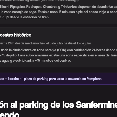
illorri, Ripagaina, Rochapea, Chantrea y Trinitarios disponen de abundante pa
e la zona naranja de pago. Están a unos 15 minutos a pie del casco viejo o acc
 7 y 9 desde la estación de tren.
centro histórico
tarifa 24 h desde medianoche del 5 de julio hasta el 15 de julio
toda la ciudad entra en zona naranja (ORA) con tarificación 24 horas desde el
 15 de julio. Para autocaravanas existe una zona específica en el área de Trin
e agua y electricidad, a ~15 minutos del centro.
as = 1 coche = 1 plaza de parking para toda la estancia en Pamplona
ón al parking de los Sanfermine
iendo