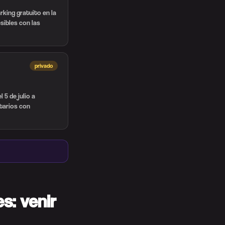
rking gratuito en la
esibles con las
privado
 5 de julio a
itarios con
s: venir