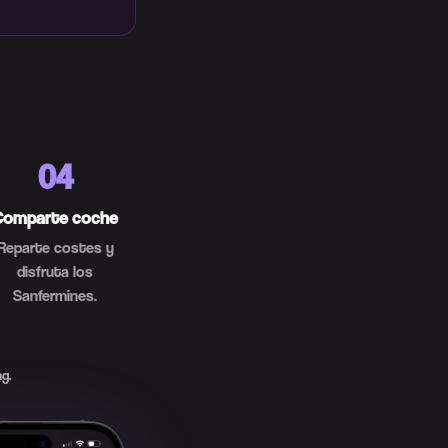
04
Comparte coche
Reparte costes y
disfruta los
Sanfermines.
g.