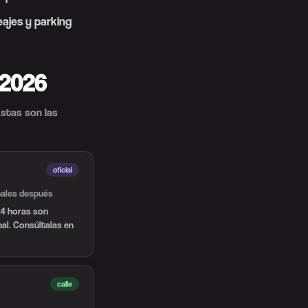
eajes y parking
 2026
Estas son las
oficial
pales después
24 horas son
al. Consúltalas en
calle