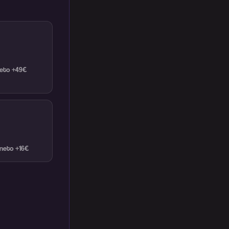
neto +49€
 neto +16€