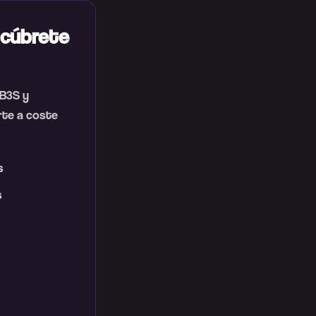
 cúbrete
IB3S y
irte a coste
s
s