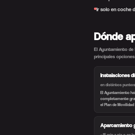
Ir solo en coche 
Dónde ap
El Ayuntamiento de P
principales opciones
Instalaciones d
en distintos puntos
El Ayuntamiento hab
completamente grat
el Plan de Movilida
Aparcamiento gr
~15 min a pie o en b