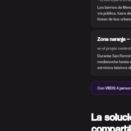
Los barrios de Mend
vía pública, fuera d
líneas de bus urbano
Zona naranja — 
en el propio centro
Durante San Fermín 
medianoche hasta el
servicios básicos d
Con VIB3S: 4 person
La soluci
compart