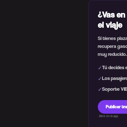
¿Vas en 
el viaje
Si tienes plaz
recupera gaso
muy reducido.
Tú decides e
✓
Los pasajero
✓
Soporte VIB
✓
Publicar t
Abre en la app