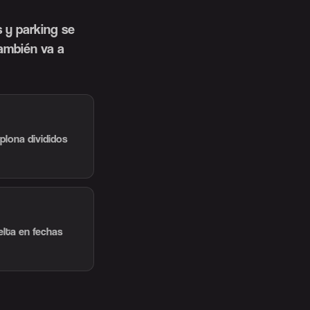
 y parking se
ambién va a
plona divididos
elta en fechas