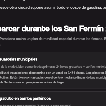
desde otra ciudad supone asumir todo el coste de gasolina, p
arcar durante los San Fermín
amplona activa un plan de movilidad especial durante las fiestas. 
:
isuasorias municipales
 de la ciudad, bien comunicadas
primeras 24 horas gratuitas — tarifas munici
ilita 9 instalaciones disuasorias con un total de 2.464 plazas. Las primeras 
uitas. Están bien comunicadas con el centro mediante líneas de bus municip
d de Sanfermines en pamplona.es antes de llegar.
atuito en barrios periféricos
us hasta el centro
gratuito (fuera de la zona naranja)