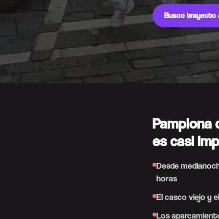
Busco trayecto
Pamplona d
es casi imp
Desde medianoche 
horas
El casco viejo y e
Los aparcamientos