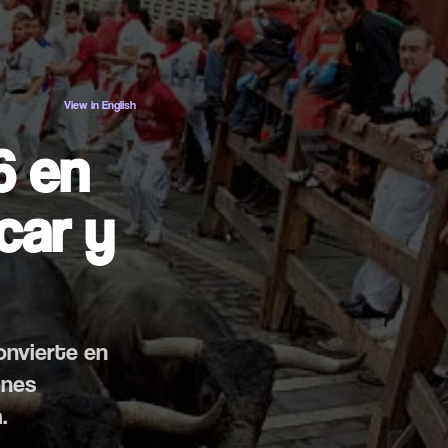
ES
EN
View in English
6 en
car y
convierte en
ones
.