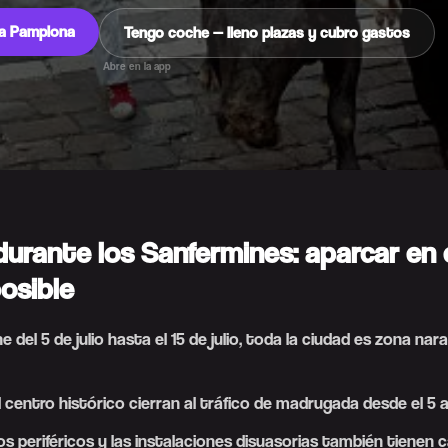
 a Pamplona
Tengo coche — lleno plazas y cubro gastos
Abre en la app
urante los Sanfermines: aparcar en 
osible
del 5 de julio hasta el 15 de julio, toda la ciudad es zona nar
l centro histórico cierran al tráfico de madrugada desde el 5 al 
 periféricos y las instalaciones disuasorias también tienen 