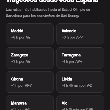
Las rutas más habituales hacia el Estadi Olímpic de
Barcelona para los conciertos de Bad Bunny:
Madrid
Valencia
~6 h
por A-2
~3 h
por AP-7
Zaragoza
Tarragona
~3 h
por A-2
~1 h
por AP-7
Girona
Lleida
~1 h
por AP-7
~1 h 45 min
por A-2
Manresa
Vic
~1 h
por A-2
~1 h 15 min
por C-25