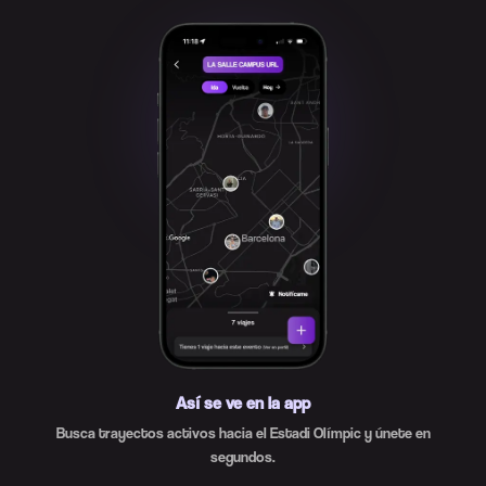
Así se ve en la app
Busca trayectos activos hacia el Estadi Olímpic y únete en
segundos.