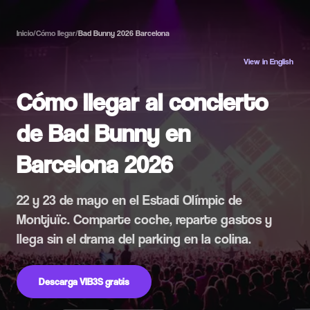
Inicio
/
Cómo llegar
/
Bad Bunny 2026 Barcelona
View in English
Cómo llegar al concierto
de Bad Bunny en
Barcelona 2026
22 y 23 de mayo en el Estadi Olímpic de
Montjuïc. Comparte coche, reparte gastos y
llega sin el drama del parking en la colina.
Descarga VIB3S gratis