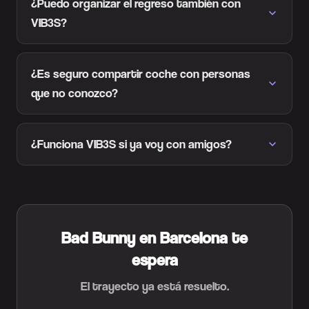
¿Puedo organizar el regreso también con
VIB3S?
¿Es seguro compartir coche con personas
que no conozco?
¿Funciona VIB3S si ya voy con amigos?
Bad Bunny en Barcelona te
espera
El trayecto ya está resuelto.