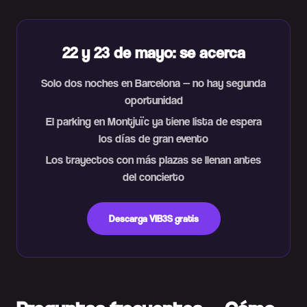
22 y 23 de mayo: se acerca
Solo dos noches en Barcelona — no hay segunda
oportunidad
El parking en Montjuïc ya tiene lista de espera
los días de gran evento
Los trayectos con más plazas se llenan antes
del concierto
Descarga VIB3S gratis