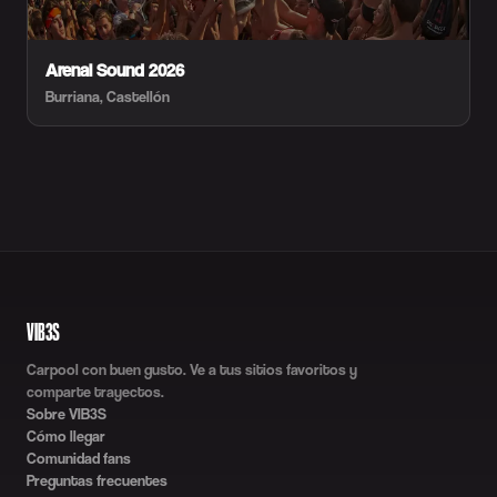
Arenal Sound 2026
Burriana, Castellón
VIB3S
Carpool con buen gusto. Ve a tus sitios favoritos y
comparte trayectos.
Sobre VIB3S
Cómo llegar
Comunidad fans
Preguntas frecuentes