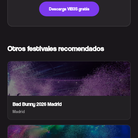
Descarga VIB3S gratis
Otros festivales recomendados
Bad Bunny 2026 Madrid
Madrid