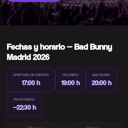
Abre en la app
Fechas y horario — Bad Bunny
Madrid 2026
APERTURA DE PUERTAS
TELONERO
BAD BUNNY
17:00 h
19:00 h
20:00 h
FIN ESTIMADO
~22:30 h
30 mayo
31 mayo