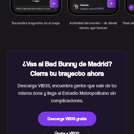
Encuentra trayectos en el mapa
Actividad del evento — de dónde
Chat de
vienen, qué buscan
¿Vas al Bad Bunny de Madrid?
Cierra tu trayecto ahora
Descarga VIB3S, encuentra gente que sale de tu
misma zona y llega al Estadio Metropolitano sin
complicaciones.
Descarga VIB3S gratis
Únete a VIB3S