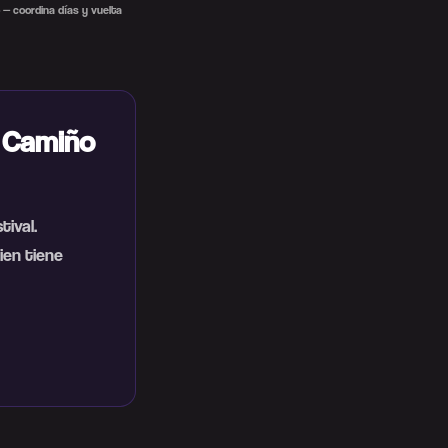
 — coordina días y vuelta
o Camiño
ival.
ien tiene