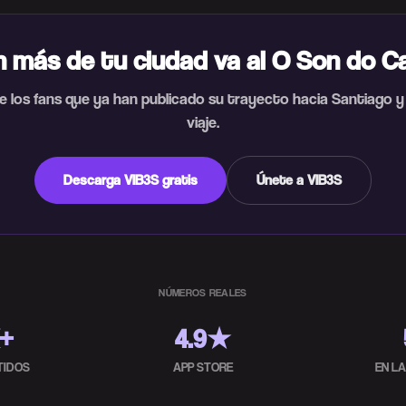
n más de tu ciudad va al O Son do C
 los fans que ya han publicado su trayecto hacia Santiago y
viaje.
Descarga VIB3S gratis
Únete a VIB3S
NÚMEROS REALES
K+
4.9★
TIDOS
APP STORE
EN L