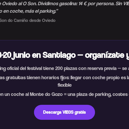
Oviedo al O Son. Dividimos gasolina: 14 € por persona. Sin VI
o en coche, más el parking.
”
 Son do Camiño desde Oviedo
8-20 junio en Santiago — organízate 
ing oficial del festival tiene 200 plazas con reserva previa — s
as gratuitas tienen horarios fijos: llegar con coche propio es 
flexible
n un coche al Monte do Gozo = una plaza de parking, costes 
Descarga VIB3S gratis