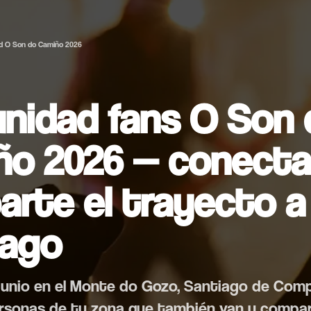
d O Son do Camiño 2026
nidad fans O Son 
ño 2026 — conecta
rte el trayecto a
iago
e junio en el Monte do Gozo, Santiago de Com
rsonas de tu zona que también van y compart