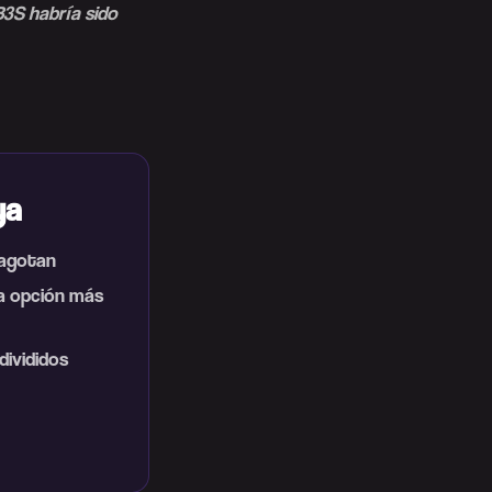
B3S habría sido
ya
e agotan
la opción más
divididos