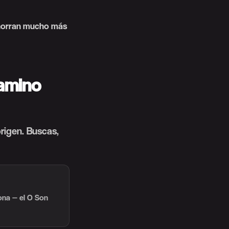
ahorran mucho más
camino
rigen. Buscas,
lona — el O Son