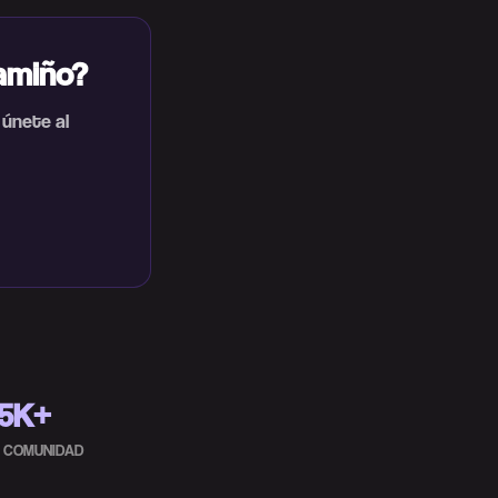
amiño?
 únete al
5K+
A COMUNIDAD