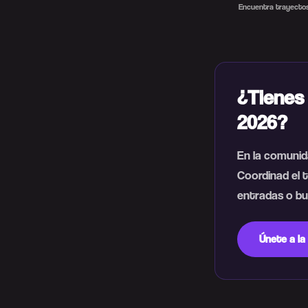
Encuentra trayectos
¿Tienes
2026?
En la comunid
Coordinad el t
entradas o bus
Únete a la