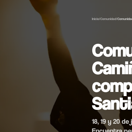
Inicio
/
Comunidad
/
Comunida
Comu
Cami
compa
Sant
18, 19 y 20 d
Encuentra pe