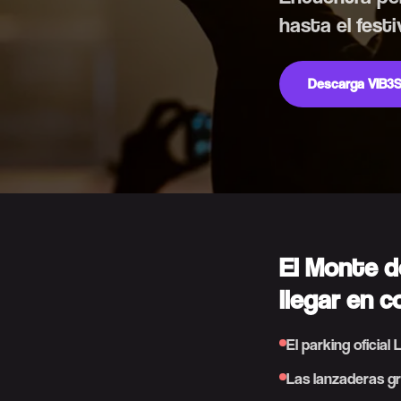
hasta el festi
Descarga VIB3S
El Monte d
llegar en 
El parking oficial
Las lanzaderas g