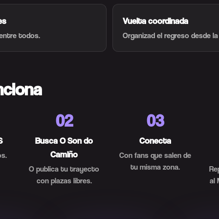
es
Vuelta coordinada
 entre todos.
Organizad el regreso desde la
nciona
02
03
S
Busca O Son do
Conecta
Camiño
s.
Con fans que salen de
tu misma zona.
O publica tu trayecto
Re
con plazas libres.
al