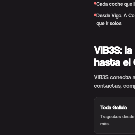
Cada coche que ll
Desde Vigo, A Co
que ir solos
VIB3S: l
hasta el
VIB3S conecta a
contactas, compa
Toda Galicia
Trayectos desde V
más.