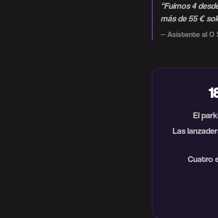
“
Fuimos 4 desde 
más de 55 € sol
—
Asistente al O
1
El park
Las lanzader
Cuatro e