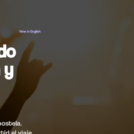
ES
EN
View in English
do
 y
postela.
id el viaje