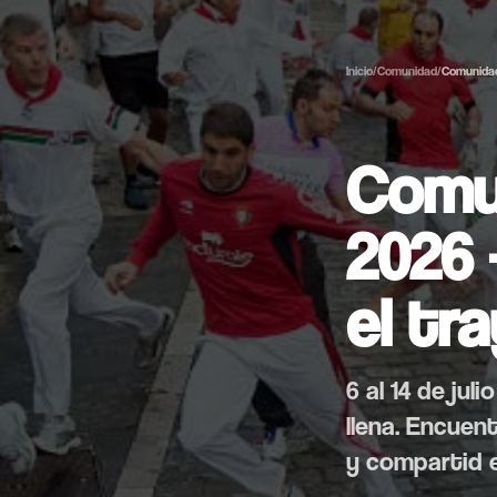
Inicio
/
Comunidad
/
Comunida
Comu
2026
el tr
6 al 14 de ju
llena. Encuen
y compartid el