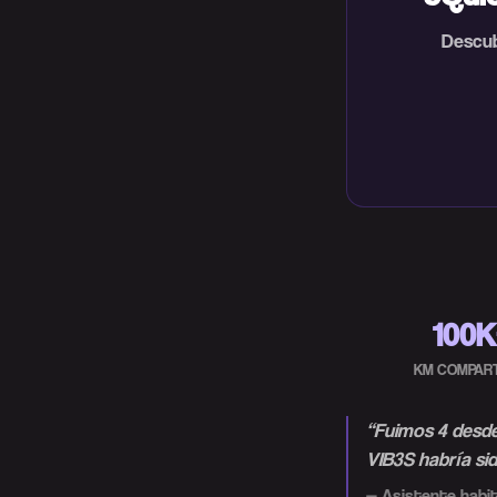
Descub
100
KM COMPAR
“
Fuimos 4 desde 
VIB3S habría sid
—
Asistente habit