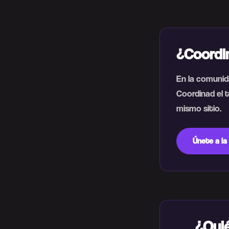
¿Coordi
En la comunid
Coordinad el t
mismo sitio.
Únete a la
¿Quié