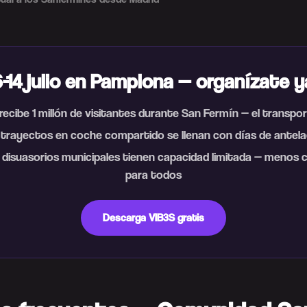
6-14 julio en Pamplona — organízate y
ecibe 1 millón de visitantes durante San Fermín — el transpor
 trayectos en coche compartido se llenan con días de antela
 disuasorios municipales tienen capacidad limitada — menos 
para todos
Descarga VIB3S gratis