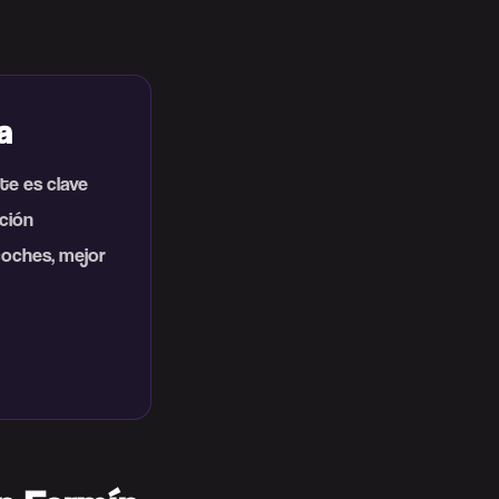
a
te es clave
ción
coches, mejor