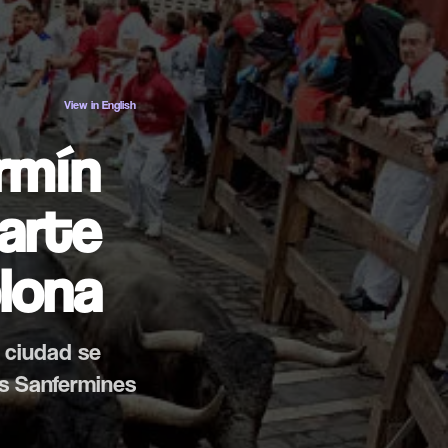
ES
EN
View in English
rmín
arte
lona
a ciudad se
os Sanfermines