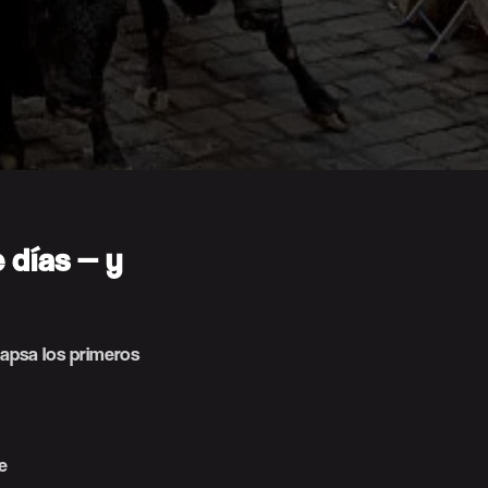
e días — y
lapsa los primeros
e