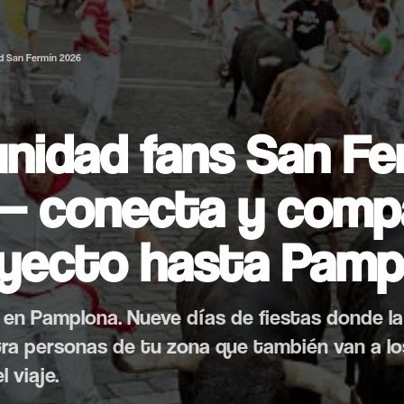
d San Fermín 2026
nidad fans San Fe
 — conecta y comp
ayecto hasta Pamp
lio en Pamplona. Nueve días de fiestas donde l
tra personas de tu zona que también van a l
 viaje.