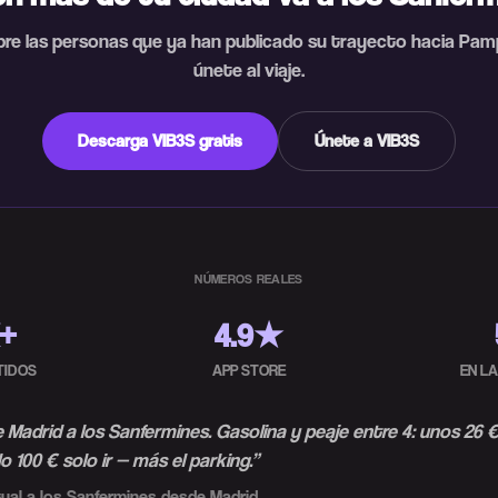
re las personas que ya han publicado su trayecto hacia Pam
únete al viaje.
Descarga VIB3S gratis
Únete a VIB3S
NÚMEROS REALES
K+
4.9★
TIDOS
APP STORE
EN L
Madrid a los Sanfermines. Gasolina y peaje entre 4: unos 26 €
o 100 € solo ir — más el parking.
”
ual a los Sanfermines desde Madrid