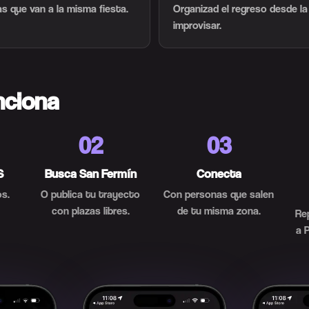
s que van a la misma fiesta.
Organizad el regreso desde la
improvisar.
nciona
02
03
S
Busca San Fermín
Conecta
s.
O publica tu trayecto
Con personas que salen
con plazas libres.
de tu misma zona.
Re
a 