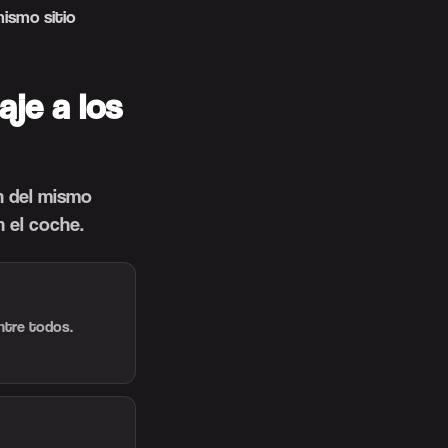
mismo sitio
aje a los
n del mismo
n el coche.
ntre todos.