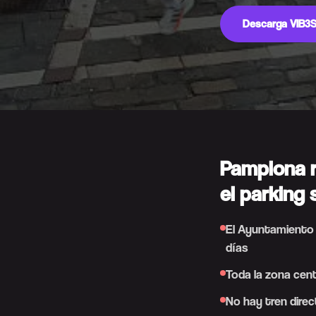
Descarga VIB3S
Pamplona r
el parking
El Ayuntamiento a
días
Toda la zona cent
No hay tren direc