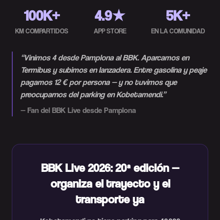
100K+
4.9★
5K+
KM COMPARTIDOS
APP STORE
EN LA COMUNIDAD
“
Vinimos 4 desde Pamplona al BBK. Aparcamos en
Termibus y subimos en lanzadera. Entre gasolina y peaje
pagamos 12 € por persona — y no tuvimos que
preocuparnos del parking en Kobetamendi.
”
—
Fan del BBK Live desde Pamplona
BBK Live 2026: 20ª edición —
organiza el trayecto y el
transporte ya