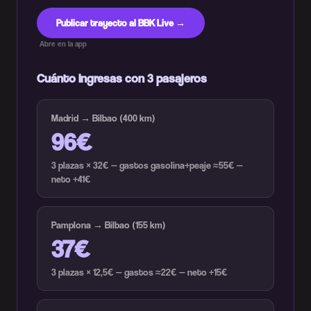
Publicar trayecto al BBK Live →
Abre en la app
Cuánto ingresas con 3 pasajeros
Madrid → Bilbao (400 km)
96€
3 plazas × 32€ — gastos gasolina+peaje ≈55€ —
neto +41€
Pamplona → Bilbao (155 km)
37€
3 plazas × 12,5€ — gastos ≈22€ — neto +15€