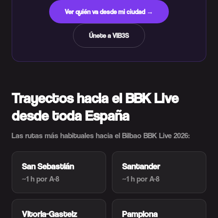
Ver quién va desde mi ciudad →
Únete a VIB3S
Trayectos hacia el BBK Live
desde toda España
Las rutas más habituales hacia el Bilbao BBK Live 2026:
San Sebastián
Santander
~1 h
por A-8
~1 h
por A-8
Vitoria-Gasteiz
Pamplona