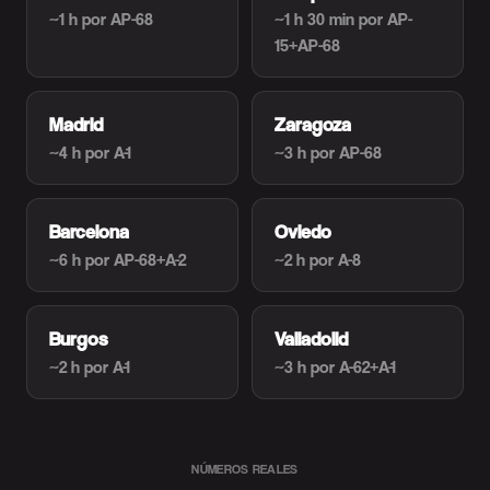
~1 h
por AP-68
~1 h 30 min
por AP-
15+AP-68
Madrid
Zaragoza
~4 h
por A-1
~3 h
por AP-68
Barcelona
Oviedo
~6 h
por AP-68+A-2
~2 h
por A-8
Burgos
Valladolid
~2 h
por A-1
~3 h
por A-62+A-1
NÚMEROS REALES