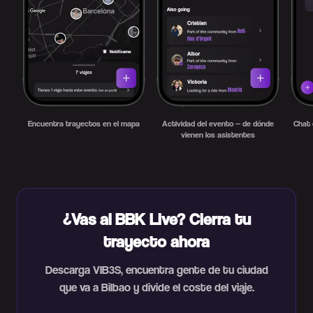
Encuentra trayectos en el mapa
Actividad del evento — de dónde
Chat 
vienen los asistentes
¿Vas al BBK Live? Cierra tu
trayecto ahora
Descarga VIB3S, encuentra gente de tu ciudad
que va a Bilbao y divide el coste del viaje.