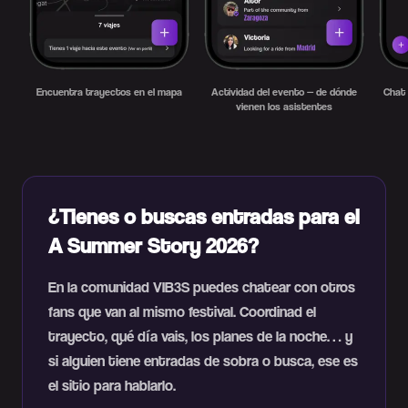
Encuentra trayectos en el mapa
Actividad del evento — de dónde
Chat 
vienen los asistentes
¿Tienes o buscas entradas para el
A Summer Story 2026?
En la comunidad VIB3S puedes chatear con otros
fans que van al mismo festival. Coordinad el
trayecto, qué día vais, los planes de la noche… y
si alguien tiene entradas de sobra o busca, ese es
el sitio para hablarlo.