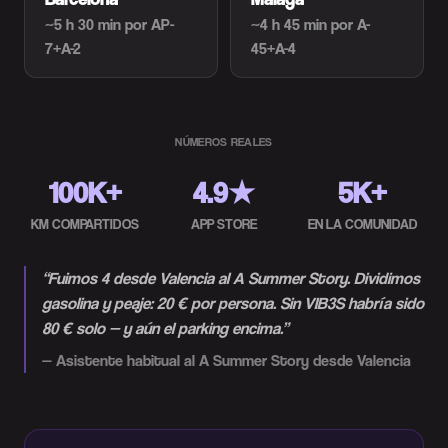
~5 h 30 min
por AP-
~4 h 45 min
por A-
7+A-2
45+A-4
NÚMEROS REALES
100K+
4.9★
5K+
KM COMPARTIDOS
APP STORE
EN LA COMUNIDAD
“
Fuimos 4 desde Valencia al A Summer Story. Dividimos
gasolina y peaje: 20 € por persona. Sin VIB3S habría sido
80 € solo — y aún el parking encima.
”
—
Asistente habitual al A Summer Story desde Valencia