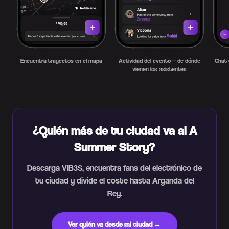
Encuentra trayectos en el mapa
Actividad del evento — de dónde
Chat 
vienen los asistentes
¿Quién más de tu ciudad va al A
Summer Story?
Descarga VIB3S, encuentra fans del electrónico de
tu ciudad y divide el coste hasta Arganda del
Rey.
Ver quién va desde mi ciudad →