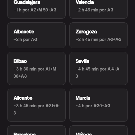
Guadalajara
Valencia
~1 h
por A-2+M-50+A-3
~2 h 45 min
por A-3
Albacete
Zaragoza
~2 h
por A-3
~2 h 45 min
por A-2+A-3
Bilbao
Sevilla
~3 h 30 min
por A-1+M-
~4 h 45 min
por A-4+A-
30+A-3
3
Alicante
Murcia
~3 h 45 min
por A-31+A-
~4 h
por A-30+A-3
3
Barcelona
Málaga