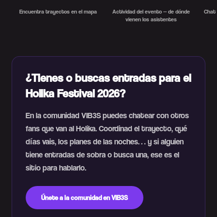
Encuentra trayectos en el mapa
Actividad del evento — de dónde
Chat 
vienen los asistentes
¿Tienes o buscas entradas para el
Holika Festival 2026?
En la comunidad VIB3S puedes chatear con otros
fans que van al Holika. Coordinad el trayecto, qué
días vais, los planes de las noches… y si alguien
tiene entradas de sobra o busca una, ese es el
sitio para hablarlo.
Únete a la comunidad en VIB3S