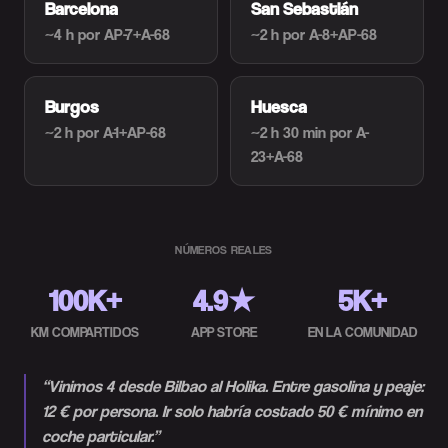
Barcelona
San Sebastián
~4 h
por AP-7+A-68
~2 h
por A-8+AP-68
Burgos
Huesca
~2 h
por A-1+AP-68
~2 h 30 min
por A-
23+A-68
NÚMEROS REALES
100K+
4.9★
5K+
KM COMPARTIDOS
APP STORE
EN LA COMUNIDAD
“
Vinimos 4 desde Bilbao al Holika. Entre gasolina y peaje:
12 € por persona. Ir solo habría costado 50 € mínimo en
coche particular.
”