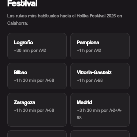
Festival
Las rutas más habituales hacia el Holika Festival 2026 en
Calahorra:
Logroño
Pamplona
~30 min
por A-12
~1 h
por A-12
Bilbao
Vitoria-Gasteiz
~1 h 30 min
por A-68
~1 h
por A-68
Zaragoza
Madrid
~1 h 30 min
por A-68
~3 h 30 min
por A-2+A-
68