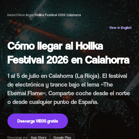
Inicio
/
Cómo llegar
/
Holika Festival 2026 Calahorra
View in English
Cómo llegar al Holika
Festival 2026 en Calahorra
1 al 5 de julio en Calahorra (La Rioja). El festival
de electrónica y trance bajo el lema «The
Eternal Flame». Comparte coche desde el norte
o desde cualquier punto de España.
Descarga VIB3S gratis
Descarga en:
App Store
Google Play