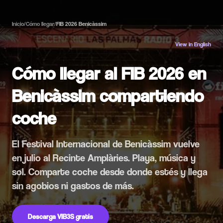
Inicio
/
Cómo llegar
/
FIB 2026 Benicàssim
View in English
Cómo llegar al FIB 2026 en
Benicàssim compartiendo
coche
El Festival Internacional de Benicàssim vuelve
en julio al Recinte Amplàries. Playa, música y
sol. Comparte coche desde donde estés y llega
sin agobios ni gastos de más.
Descarga VIB3S gratis