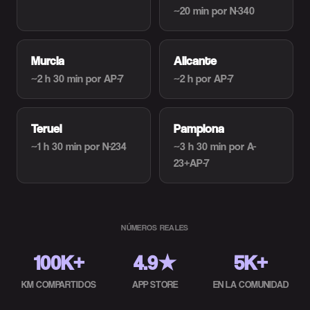
~20 min
por N-340
Murcia
Alicante
~2 h 30 min
por AP-7
~2 h
por AP-7
Teruel
Pamplona
~1 h 30 min
por N-234
~3 h 30 min
por A-
23+AP-7
NÚMEROS REALES
100K+
4.9★
5K+
KM COMPARTIDOS
APP STORE
EN LA COMUNIDAD