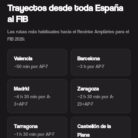
Trayectos desde toda España
al FIB
Las rutas más habituales hacia el Recinte Amplàries para el
FIB 2026:
Valencia
Barcelona
~50 min
por AP-7
~3 h
por AP-7
Madrid
Zaragoza
~4 h 30 min
por A-
~2 h 30 min
por A-
3+AP-7
23+AP-7
Tarragona
Castellón de la
~1 h 30 min
por AP-7
Plana