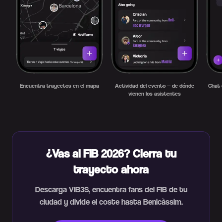
Encuentra trayectos en el mapa
Actividad del evento — de dónde
Chat 
vienen los asistentes
¿Vas al FIB 2026? Cierra tu
trayecto ahora
Descarga VIB3S, encuentra fans del FIB de tu
ciudad y divide el coste hasta Benicàssim.