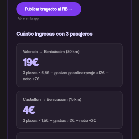
Publicar trayecto al FIB →
Abre en la app
Cuánto ingresas con 3 pasajeros
Valencia → Benicàssim (80 km)
19€
3 plazas × 6,5€ — gastos gasolina+peaje ≈12€ —
neto +7€
Castellón → Benicàssim (15 km)
4€
3 plazas × 1,5€ — gastos ≈2€ — neto +2€