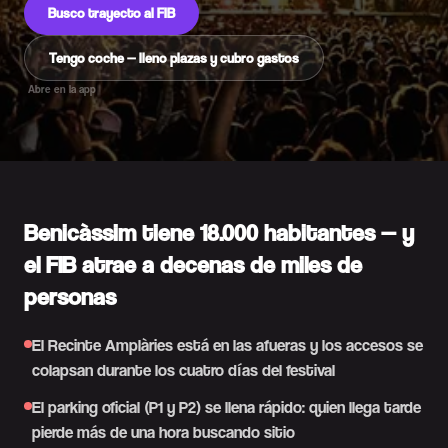
Busco trayecto al FIB
Tengo coche — lleno plazas y cubro gastos
Abre en la app
Benicàssim tiene 18.000 habitantes — y
el FIB atrae a decenas de miles de
personas
El Recinte Amplàries está en las afueras y los accesos se
colapsan durante los cuatro días del festival
El parking oficial (P1 y P2) se llena rápido: quien llega tarde
pierde más de una hora buscando sitio