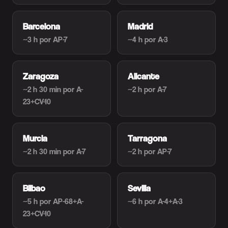
Barcelona
Madrid
~3 h
por AP-7
~4 h
por A-3
Zaragoza
Alicante
~2 h 30 min
por A-
~2 h
por A-7
23+CV-10
Murcia
Tarragona
~2 h 30 min
por A-7
~2 h
por AP-7
Bilbao
Sevilla
~5 h
por AP-68+A-
~6 h
por A-4+A-3
23+CV-10