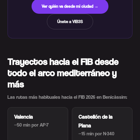
Ver quién va desde mi ciudad →
Únete a VIB3S
Trayectos hacia el FIB desde
todo el arco mediterráneo y
más
Las rutas más habituales hacia el FIB 2026 en Benicàssim:
Valencia
Castellón de la
~50 min
por AP-7
Plana
~15 min
por N-340