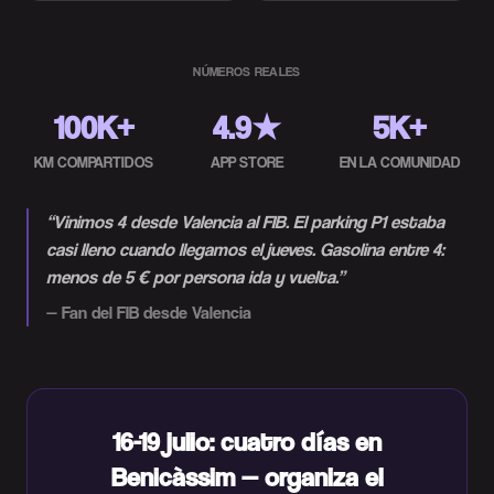
NÚMEROS REALES
100K+
4.9★
5K+
KM COMPARTIDOS
APP STORE
EN LA COMUNIDAD
“
Vinimos 4 desde Valencia al FIB. El parking P1 estaba
casi lleno cuando llegamos el jueves. Gasolina entre 4:
menos de 5 € por persona ida y vuelta.
”
—
Fan del FIB desde Valencia
16-19 julio: cuatro días en
Benicàssim — organiza el