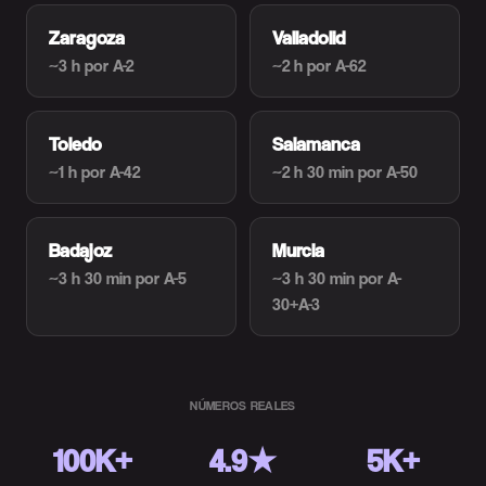
Zaragoza
Valladolid
~3 h
por A-2
~2 h
por A-62
Toledo
Salamanca
~1 h
por A-42
~2 h 30 min
por A-50
Badajoz
Murcia
~3 h 30 min
por A-5
~3 h 30 min
por A-
30+A-3
NÚMEROS REALES
100K+
4.9★
5K+