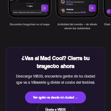
Encuentra trayectos en el mapa
Actividad del evento — de dónde
Chat 
vienen los asistentes
¿Vas al Mad Cool? Cierra tu
trayecto ahora
Descarga VIB3S, encuentra gente de tu ciudad
que va a Villaverde y divide el coste del festival.
Ver quién va desde mi ciudad →
Únete a VIB3S