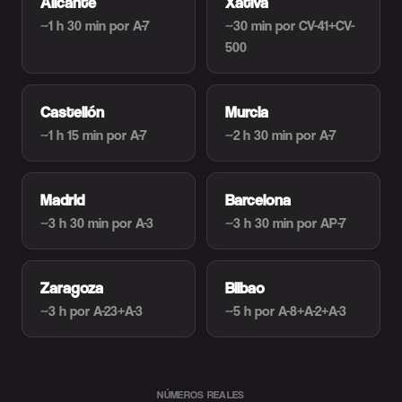
Alicante
Xàtiva
~1 h 30 min
por A-7
~30 min
por CV-41+CV-
500
Castellón
Murcia
~1 h 15 min
por A-7
~2 h 30 min
por A-7
Madrid
Barcelona
~3 h 30 min
por A-3
~3 h 30 min
por AP-7
Zaragoza
Bilbao
~3 h
por A-23+A-3
~5 h
por A-8+A-2+A-3
NÚMEROS REALES