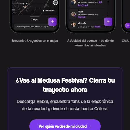
Encuentra trayectos en el mapa
Actividad del evento — de dónde
Chat 
vienen los asistentes
¿Vas al Medusa Festival? Cierra tu
trayecto ahora
Descarga VIB3S, encuentra fans de la electrónica
de tu ciudad y divide el coste hasta Cullera.
Ver quién va desde mi ciudad →