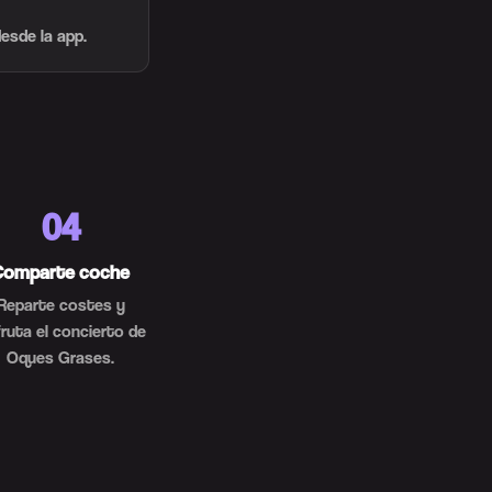
esde la app.
04
Comparte coche
Reparte costes y
fruta el concierto de
Oques Grases.