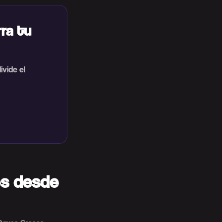
ra tu
vide el
es desde