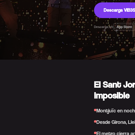
Descarga VIB3S
Descarga en:
App Store
El Sant Jor
imposible
Montjuïc en noch
Desde Girona, Lle
El metro cierra a