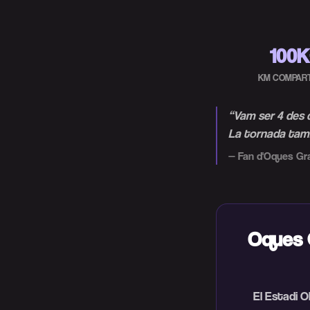
100
KM COMPAR
“
Vam ser 4 des d
La tornada tamb
—
Fan d'Oques Gr
Oques G
El Estadi O