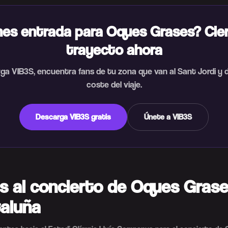
nes entrada para Oques Grases? Cier
trayecto ahora
ga VIB3S, encuentra fans de tu zona que van al Sant Jordi y di
coste del viaje.
Descarga VIB3S gratis
Únete a VIB3S
s al concierto de Oques Gras
aluña