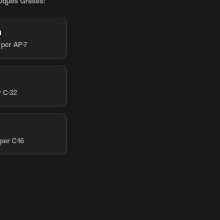
 Oques Grases:
a
per AP-7
r C-32
per C-16