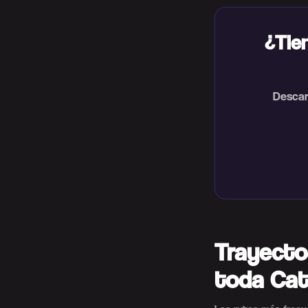
¿Tie
Descar
Trayecto
toda Cat