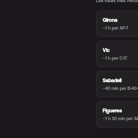
Las rutas más frecu
Girona
~1 h
per AP-7
Vic
~1 h
per C-17
Sabadell
~40 min
per B-40
Figueres
~1 h 30 min
per A