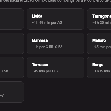
entes hacia el Estadi Olímpic Lluís Companys para el concierto de
Lleida
Tarragon
~1 h 45 min
per A-2
~1 h 30 min
Manresa
Mataró
~1 h
per C-55+C-58
~45 min
pe
Terrassa
Berga
+C-58
~45 min
per C-58
~1 h 15 min
P-7