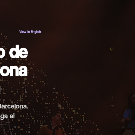
ES
EN
View in English
o de
lona
Barcelona.
ga al