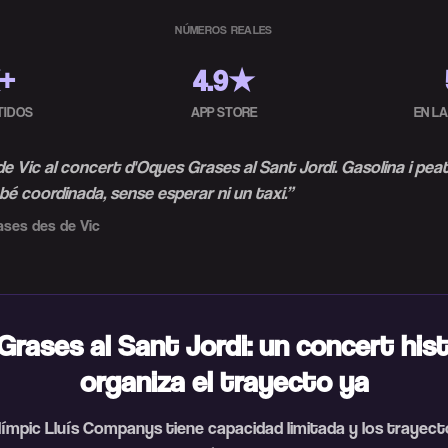
NÚMEROS REALES
K+
4.9★
TIDOS
APP STORE
EN L
e Vic al concert d'Oques Grases al Sant Jordi. Gasolina i peat
é coordinada, sense esperar ni un taxi.
”
ases des de Vic
rases al Sant Jordi: un concert his
organiza el trayecto ya
límpic Lluís Companys tiene capacidad limitada y los trayect