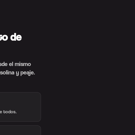
to de
sde el mismo
solina y peaje.
re todos.