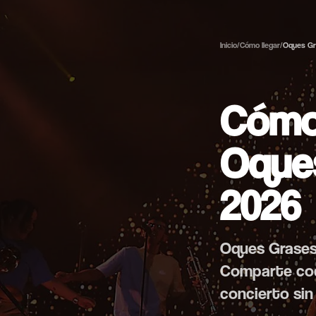
Inicio
/
Cómo llegar
/
Oques Gr
Cómo 
Oques
2026
Oques Grases 
Comparte coch
concierto sin