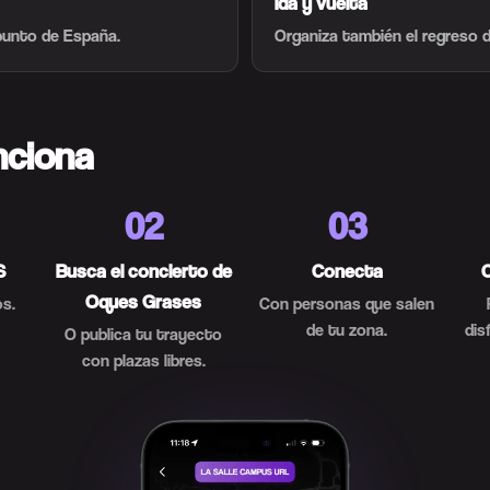
Ida y vuelta
punto de España.
Organiza también el regreso d
nciona
02
03
S
Busca el concierto de
Conecta
Oques Grases
s.
Con personas que salen
de tu zona.
dis
O publica tu trayecto
con plazas libres.