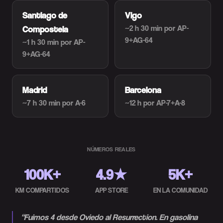
Santiago de
Vigo
~2 h 30 min
por AP-
Compostela
9+AG-64
~1 h 30 min
por AP-
9+AG-64
Madrid
Barcelona
~7 h 30 min
por A-6
~12 h
por AP-7+A-8
NÚMEROS REALES
100K+
4.9★
5K+
KM COMPARTIDOS
APP STORE
EN LA COMUNIDAD
“
Fuimos 4 desde Oviedo al Resurrection. En gasolina