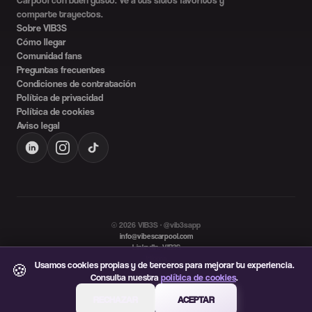
comparte trayectos.
Sobre VIB3S
Cómo llegar
Comunidad fans
Preguntas frecuentes
Condiciones de contratación
Política de privacidad
Política de cookies
Aviso legal
©
2026
VIB3S · @vib3sapp
info@vibescarpool.com
LinkedIn: VIB3S
Idioma
Usamos cookies propias y de terceros para mejorar tu experiencia.
🍪
ES
EN
Consulta nuestra
política de cookies
.
RECHAZAR
ACEPTAR