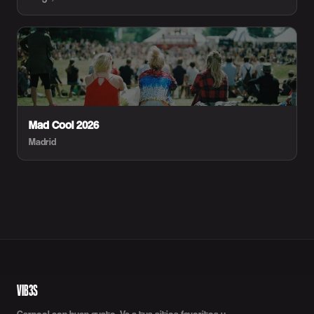
Mad Cool 2026
Madrid
VIB3S
Carpool con buen gusto. Ve a tus sitios favoritos y