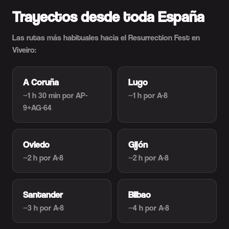
Trayectos desde toda España
Las rutas más habituales hacia el Resurrection Fest en
Viveiro:
A Coruña
Lugo
~1 h 30 min
por AP-
~1 h
por A-8
9+AG-64
Oviedo
Gijón
~2 h
por A-8
~2 h
por A-8
Santander
Bilbao
~3 h
por A-8
~4 h
por A-8