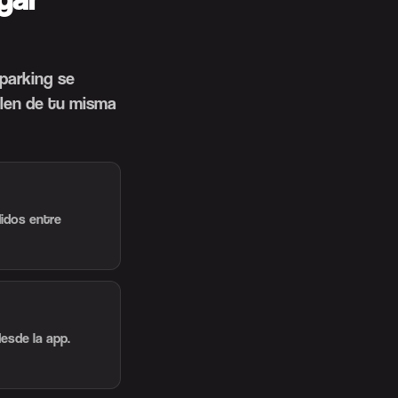
 parking se
alen de tu misma
didos entre
esde la app.