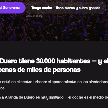
al Sonorama
Tengo coche — lleno plazas y cubro gastos
Abre en la app
Duero tiene 30.000 habitantes — y 
cenas de miles de personas
sla está en el centro urbano: el aparcamiento en los alrededore
nte
en a Aranda de Duero es muy limitado — el coche es el medio 