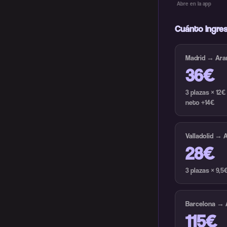
Abre en la app
Cuánto ingres
Madrid → Ara
36€
3 plazas × 12
neto +14€
Valladolid → 
28€
3 plazas × 9,
Barcelona → 
115€