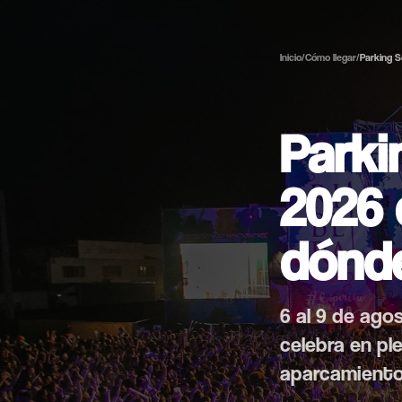
Inicio
/
Cómo llegar
/
Parking 
Parki
2026 
dónde
6 al 9 de agos
celebra en pl
aparcamiento 