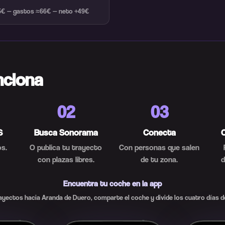
,5€ — gastos ≈66€ — neto +49€
nciona
02
03
S
Busca Sonorama
Conecta
s.
O publica tu trayecto
Con personas que salen
con plazas libres.
de tu zona.
d
Encuentra tu coche en la app
yectos hacia Aranda de Duero, comparte el coche y divide los cuatro días de