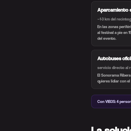
Aparcamiento en
~1-3 km del recinto
g
En las zonas perifé
al festival a pie en
del evento.
Autobuses ofici
servicio directo al r
El Sonorama Ribera 
quieres lidiar con 
Con VIB3S: 4 person
La soluci