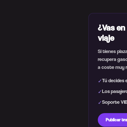
¿Vas en 
viaje
Si tienes plaz
recupera gaso
a coste muy r
Tú decides e
✓
Los pasajero
✓
Soporte VIB
✓
Publicar t