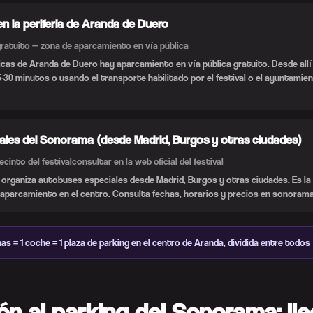
 la periferia de Aranda de Duero
ratuito — zona de aparcamiento en vía pública
ricas de Aranda de Duero hay aparcamiento en vía pública gratuito. Desde all
 15-30 minutos o usando el transporte habilitado por el festival o el ayuntamie
ales del Sonorama (desde Madrid, Burgos y otras ciudades)
ecinto del festival
consultar en la web oficial del festival
organiza autobuses especiales desde Madrid, Burgos y otras ciudades. Es la 
el aparcamiento en el centro. Consulta fechas, horarios y precios en sonoram
as = 1 coche = 1 plaza de parking en el centro de Aranda, dividida entre todos
ón al parking del Sonorama: ll