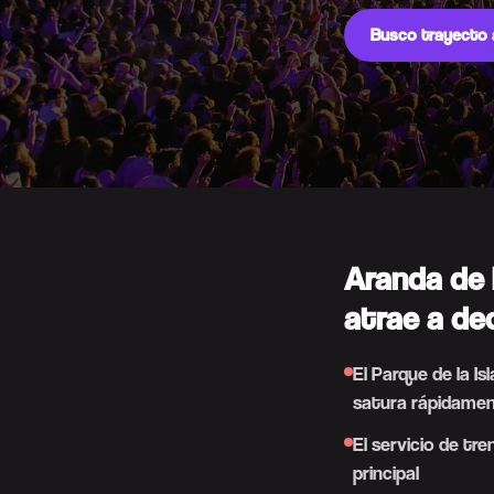
Busco trayecto 
Aranda de 
atrae a de
El Parque de la I
satura rápidame
El servicio de tr
principal