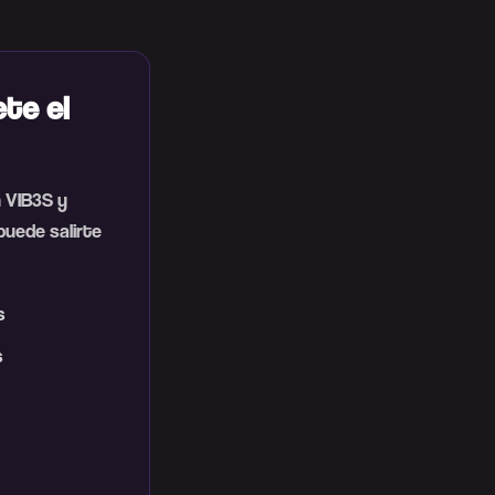
te el
n VIB3S y
puede salirte
s
s