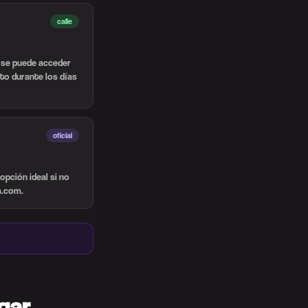
calle
í se puede acceder
nto durante los días
oficial
opción ideal si no
a.com.
egar