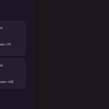
m)
neto +7€
m)
 neto +21€