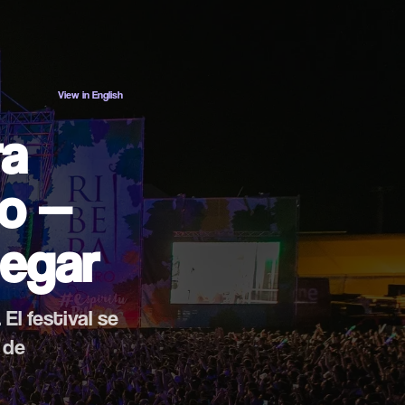
ES
EN
View in English
ra
o —
legar
El festival se
 de