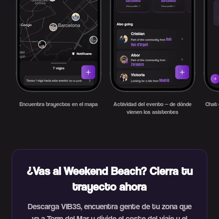
Encuentra trayectos en el mapa
Actividad del evento — de dónde
Chat 
vienen los asistentes
¿Vas al Weekend Beach? Cierra tu
trayecto ahora
Descarga VIB3S, encuentra gente de tu zona que
va a Torre del Mar y divide el coste del viaje y el