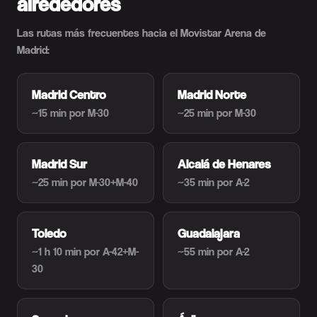
alrededores
Las rutas más frecuentes hacia el Movistar Arena de
Madrid:
Madrid Centro
Madrid Norte
~15 min
por M-30
~25 min
por M-30
Madrid Sur
Alcalá de Henares
~25 min
por M-30+M-40
~35 min
por A-2
Toledo
Guadalajara
~1 h 10 min
por A-42+M-
~55 min
por A-2
30