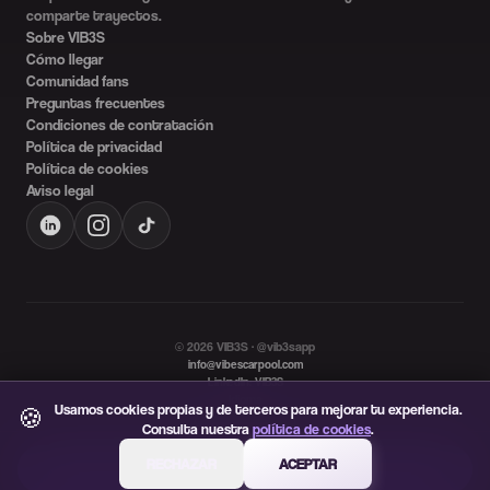
comparte trayectos.
Sobre VIB3S
Cómo llegar
Comunidad fans
Preguntas frecuentes
Condiciones de contratación
Política de privacidad
Política de cookies
Aviso legal
©
2026
VIB3S · @vib3sapp
info@vibescarpool.com
LinkedIn: VIB3S
Idioma
Usamos cookies propias y de terceros para mejorar tu experiencia.
🍪
ES
EN
Consulta nuestra
política de cookies
.
RECHAZAR
ACEPTAR
Descarga VIB3S gratis