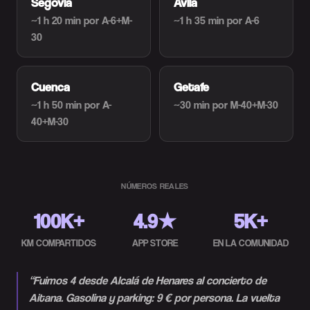
Segovia
Ávila
~1 h 20 min
por A-6+M-
~1 h 35 min
por A-6
30
Cuenca
Getafe
~1 h 50 min
por A-
~30 min
por M-40+M-30
40+M-30
NÚMEROS REALES
100K+
4.9★
5K+
KM COMPARTIDOS
APP STORE
EN LA COMUNIDAD
“
Fuimos 4 desde Alcalá de Henares al concierto de
Aitana. Gasolina y parking: 9 € por persona. La vuelta