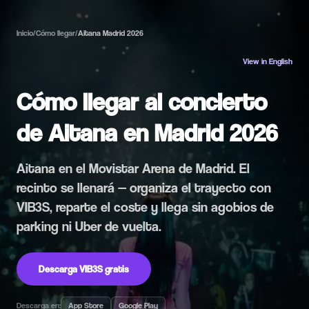
Inicio
/
Cómo llegar
/
Aitana Madrid 2026
View in English
Cómo llegar al concierto
de Aitana en Madrid 2026
Aitana en el Movistar Arena de Madrid. El
recinto se llenará — organiza el trayecto con
VIB3S, reparte el coste y llega sin agobios de
parking ni Uber de vuelta.
Descarga VIB3S gratis
Descarga en:
App Store
Google Play