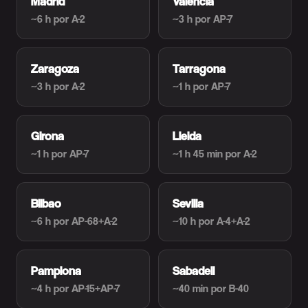
Madrid
Valencia
~6 h
por A-2
~3 h
por AP-7
Zaragoza
Tarragona
~3 h
por A-2
~1 h
por AP-7
Girona
Lleida
~1 h
por AP-7
~1 h 45 min
por A-2
Bilbao
Sevilla
~6 h
por AP-68+A-2
~10 h
por A-4+A-2
Pamplona
Sabadell
~4 h
por AP-15+AP-7
~40 min
por B-40